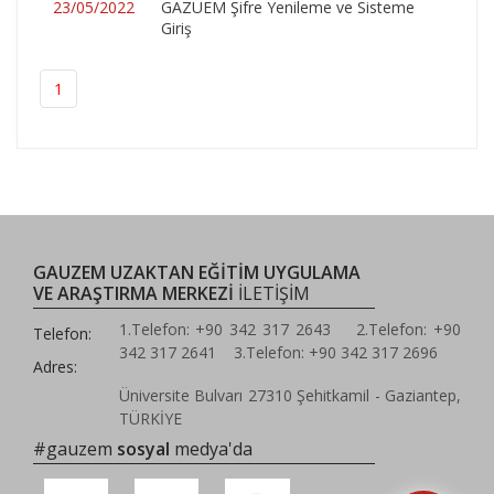
23/05/2022
GAZUEM Şifre Yenileme ve Sisteme
Giriş
1
GAUZEM UZAKTAN EĞİTİM UYGULAMA
VE ARAŞTIRMA MERKEZİ
İLETİŞİM
1.Telefon: +90 342 317 2643 2.Telefon: +90
Telefon:
342 317 2641 3.Telefon: +90 342 317 2696
Adres:
Üniversite Bulvarı 27310 Şehitkamil - Gaziantep,
TÜRKİYE
#gauzem
sosyal
medya'da